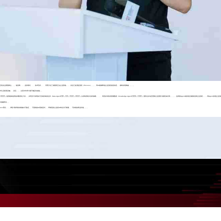
点。。。他强调，，，业务模式、、、技术范式、、、管理方法三者要真正在企业落地，，，其交汇处便是流程（Process）。。。而AI能够降低企业流程的复杂度，，最终实现熵减。。。。
让流程更灵敏、、灵活，，，以应对外界大量不确定性挑战。。
，，使智能体使用各种数智化工具，，并同员工协同执行完成具体的任务；Data Agent，，，，从异构系统中实时抽取、、、、清洗并供给高质量数据；Knowledge Agent，，显性化并动态更新企业显性与隐性知识库。。。。这四类Agent或其组合能够支撑企业流程，，，用Agent实现企业流程将对
而出。。
，，，摩登7数码将持续输出可验证、、可复制的AI落地范式，，帮助更多企业把AI转化为可衡量、、可持续的商业价值。。。