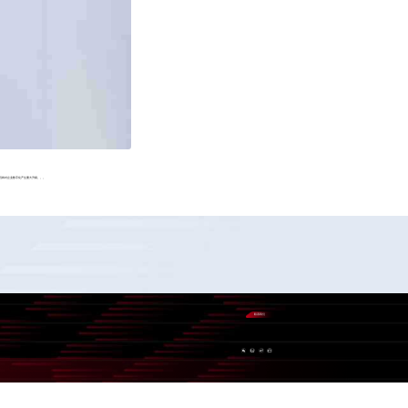
企业数字化产生重大升级。。。
联系我们